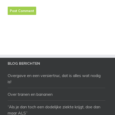
BLOG BERICHTEN
Overgave en een versiertruc, dat is alles wat nodig
is!
Over tranen en bananen
“Als je dan toch een dodelijke ziekte krijgt, doe dan
maar ALS”