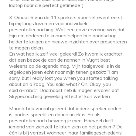
laptop naar die perfect getimede (
3. Omdat 6 van de 11 sprekers voor het event eerst
bij mij langs kwamen voor individuele
presentatiecoaching. Wat een gave ervaring was dat.
Fijn om anderen te kunnen helpen hun boodschap
helder te krijgen en nieuwe inzichten over presenteren
te mogen delen.
En wat heb ik zelf veel geleerd! Zo kwam ik erachter
dat een bezoekje aan de nonnen in Vught best
weleens op de agenda mag. Mijn taalgevoel is in de
afgelopen jaren echt naar mijn tenen gezakt: “I am
sorry, but I really lost you when you started talking
about an
airbag.
You said what? Oh. Okay, you
said
a-rabic
“. Daarnaast heb ik mogen ervaren dat
Skypecoaching geweldig effectief kan werken.
Maar ik heb vooral geleerd dat iedere spreker anders
is, anders spreekt en daarin uniek is. En als
presentatiecoach beweeg je mee. Hoeveel durft
iemand van zichzelf te laten zien op het podium? De
één is blij verrast wanneer haar familiegeschiedenis