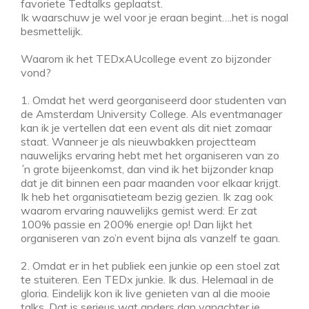
favoriete Tedtalks geplaatst.
Ik waarschuw je wel voor je eraan begint….het is nogal
besmettelijk.
Waarom ik het TEDxAUcollege event zo bijzonder
vond?
1. Omdat het werd georganiseerd door studenten van
de Amsterdam University College. Als eventmanager
kan ik je vertellen dat een event als dit niet zomaar
staat. Wanneer je als nieuwbakken projectteam
nauwelijks ervaring hebt met het organiseren van zo
´n grote bijeenkomst, dan vind ik het bijzonder knap
dat je dit binnen een paar maanden voor elkaar krijgt.
Ik heb het organisatieteam bezig gezien. Ik zag ook
waarom ervaring nauwelijks gemist werd: Er zat
100% passie en 200% energie op! Dan lijkt het
organiseren van zo’n event bijna als vanzelf te gaan.
2. Omdat er in het publiek een junkie op een stoel zat
te stuiteren. Een TEDx junkie. Ik dus. Helemaal in de
gloria. Eindelijk kon ik live genieten van al die mooie
talks. Dat is serieus wat anders dan vanachter je