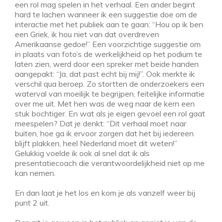
een rol mag spelen in het verhaal. Een ander begint
hard te lachen wanneer ik een suggestie doe om de
interactie met het publiek aan te gaan: “Hou op ik ben
een Griek, ik hou niet van dat overdreven
Amerikaanse gedoe!” Een voorzichtige suggestie om
in plaats van foto’s de werkelijkheid op het podium te
laten zien, werd door een spreker met beide handen
aangepakt: “Ja, dat past echt bij mij!”. Ook merkte ik
verschil qua beroep. Zo stortten de onderzoekers een
waterval van moeilijk te begrijpen, feitelijke informatie
over me uit. Met hen was de weg naar de kern een
stuk bochtiger. En wat als je eigen gevoel een rol gaat
meespelen? Dat je denkt: “Dit verhaal moet naar
buiten, hoe ga ik ervoor zorgen dat het bij iedereen
blijft plakken, heel Nederland moet dit weten!”
Gelukkig voelde ik ook al snel dat ik als
presentatiecoach die verantwoordelijkheid niet op me
kan nemen.
En dan laat je het los en kom je als vanzelf weer bij
punt 2 uit.