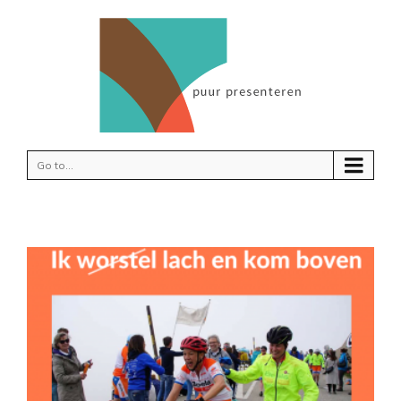
Go to...
!