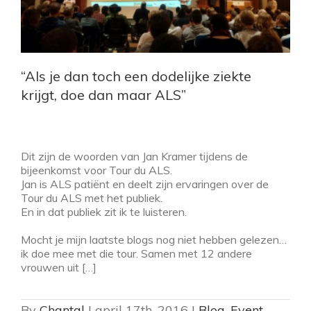
S
“Als je dan toch een dodelijke ziekte
krijgt, doe dan maar ALS”
Dit zijn de woorden van Jan Kramer tijdens de
bijeenkomst voor Tour du ALS.
Jan is ALS patiënt en deelt zijn ervaringen over de
Tour du ALS met het publiek.
En in dat publiek zit ik te luisteren.
Mocht je mijn laatste blogs nog niet hebben gelezen…
ik doe mee met die tour. Samen met 12 andere
vrouwen uit […]
By
Chantal
|
april 17th, 2016
|
Blog
,
Event
,