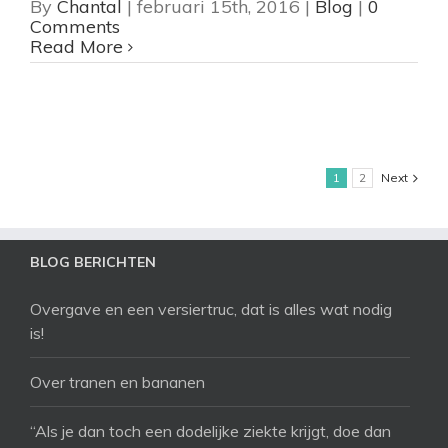
By
Chantal
|
februari 15th, 2016
|
Blog
|
0
Comments
Read More
1
2
Next
BLOG BERICHTEN
Overgave en een versiertruc, dat is alles wat nodig
is!
Over tranen en bananen
“Als je dan toch een dodelijke ziekte krijgt, doe dan