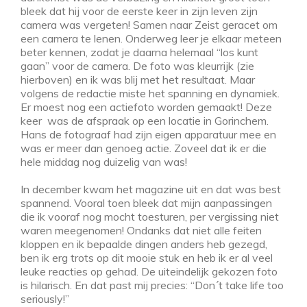
bleek dat hij voor de eerste keer in zijn leven zijn
camera was vergeten! Samen naar Zeist geracet om
een camera te lenen. Onderweg leer je elkaar meteen
beter kennen, zodat je daarna helemaal “los kunt
gaan” voor de camera. De foto was kleurrijk (zie
hierboven) en ik was blij met het resultaat. Maar
volgens de redactie miste het spanning en dynamiek.
Er moest nog een actiefoto worden gemaakt! Deze
keer was de afspraak op een locatie in Gorinchem.
Hans de fotograaf had zijn eigen apparatuur mee en
was er meer dan genoeg actie. Zoveel dat ik er die
hele middag nog duizelig van was!
In december kwam het magazine uit en dat was best
spannend. Vooral toen bleek dat mijn aanpassingen
die ik vooraf nog mocht toesturen, per vergissing niet
waren meegenomen! Ondanks dat niet alle feiten
kloppen en ik bepaalde dingen anders heb gezegd,
ben ik erg trots op dit mooie stuk en heb ik er al veel
leuke reacties op gehad. De uiteindelijk gekozen foto
is hilarisch. En dat past mij precies: “Don´t take life too
seriously!”