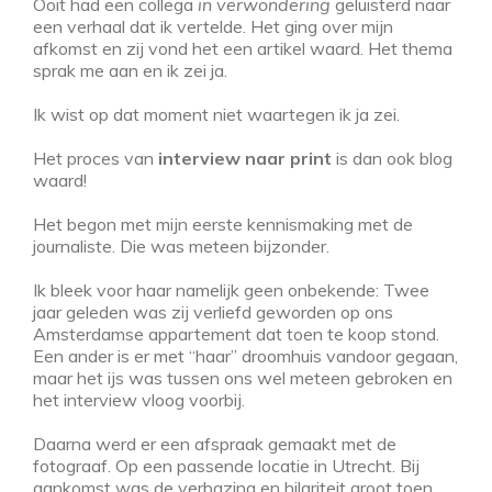
Ooit had een collega
in verwondering
geluisterd naar
een verhaal dat ik vertelde. Het ging over mijn
afkomst en zij vond het een artikel waard. Het thema
sprak me aan en ik zei ja.
Ik wist op dat moment niet waartegen ik ja zei.
Het proces van
interview naar print
is dan ook blog
waard!
Het begon met mijn eerste kennismaking met de
journaliste. Die was meteen bijzonder.
Ik bleek voor haar namelijk geen onbekende: Twee
jaar geleden was zij verliefd geworden op ons
Amsterdamse appartement dat toen te koop stond.
Een ander is er met “haar” droomhuis vandoor gegaan,
maar het ijs was tussen ons wel meteen gebroken en
het interview vloog voorbij.
Daarna werd er een afspraak gemaakt met de
fotograaf. Op een passende locatie in Utrecht. Bij
aankomst was de verbazing en hilariteit groot toen