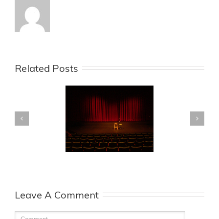
Related Posts
hebt nog 15 minuten
Interview TEDxAUCollege
or je presentatie…
Leave A Comment