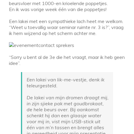
beursvloer met 1000-en krioelende poppetjes.
En ik was vorige week één van die poppetjes!
Een lakei met een sympathieke lach heet me welkom.
“Weet u toevallig waar seminar ruimte nr. 3 is?”, vraag
ik hem wijzend op het scherm achter me.
“Sorry u bent al de 3e die het vraagt, maar ik heb geen
idee”.
Een lakei van lik-me-vestje
, denk ik
teleurgesteld.
De lakei van mijn dromen draagt mij,
in zijn sjieke pak met goudbrokaat,
de hele beurs over. Bij aankomst
schenkt hij dan een glaasje water
voor mij in, vist mijn USB-stick uit
één van m’n tassen en brengt alles
in gereedheid voor mijn presentatie.